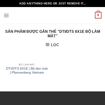
Bỏ
ADD ANYTHING HERE OR JUST REMOVE IT...
qua
nội
0
dung
SẢN PHẨM ĐƯỢC GẮN THẺ “DTI/DTS 6X1E BỘ LÀM
MÁT”
LỌC
BỘ LÀM MÁT
DTI/DTS 6X1E | Bộ làm mát
| Pfannenberg Vietnam