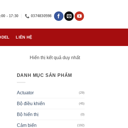
:00 - 17:30
0374830598
ODEL
LIÊN HỆ
Hiển thị kết quả duy nhất
DANH MỤC SẢN PHẨM
Actuator
(29)
Bộ điều khiển
(45)
Bộ hiển thị
(0)
Cảm biến
(192)