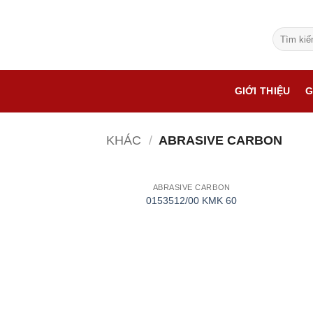
Bỏ
qua
Tìm
nội
kiếm:
dung
GIỚI THIỆU
G
KHÁC
/
ABRASIVE CARBON
ABRASIVE CARBON
0153512/00 KMK 60