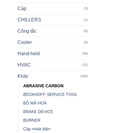
Cáp
(3)
CHILLERS
(1)
Công tắc
(0)
Cooler
(2)
Hand-held
(58)
HVAC
(11)
Khác
(184)
ABRASIVE CARBON
BECKHOFF SERVICE TOOL
BỘ MÃ HOÁ
BRAKE DEVICE
BURNER
Cặp nhiệt điện