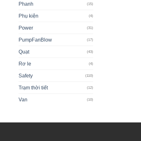
Phanh
(15)
Phụ kiện
(4)
Power
(31)
PumpFanBlow
(17)
Quạt
(43)
Rơ le
(4)
Safety
(110)
Trạm thời tiết
(12)
Van
(10)