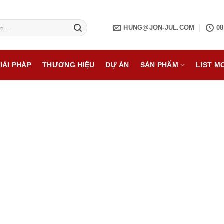
HUNG@JON-JUL.COM
08
IẢI PHÁP
THƯƠNG HIỆU
DỰ ÁN
SẢN PHẨM
LIST M