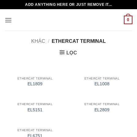
Bỏ
ADD ANYTHING HERE OR JUST REMOVE IT...
qua
nội
0
dung
KHÁC
/
ETHERCAT TERMINAL
LỌC
ETHERCAT TERMINAL
ETHERCAT TERMINAL
EL1809
EL1008
ETHERCAT TERMINAL
ETHERCAT TERMINAL
EL5151
EL2809
ETHERCAT TERMINAL
EL6751