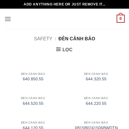
Bỏ
ADD ANYTHING HERE OR JUST REMOVE IT...
qua
nội
0
dung
SAFETY
/
ĐÈN CẢNH BÁO
LỌC
ĐÈN CẢNH BÁO
ĐÈN CẢNH BÁO
640.850.55
644.320.55
ĐÈN CẢNH BÁO
ĐÈN CẢNH BÁO
644.520.55
644.220.55
ĐÈN CẢNH BÁO
ĐÈN CẢNH BÁO
644.120.55
XB15B0241506BWDTN