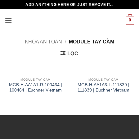
Bỏ
ADD ANYTHING HERE OR JUST REMOVE IT...
qua
nội
0
dung
KHÓA AN TOÀN
/
MODULE TAY CẦM
LỌC
MODULE TAY CẦM
MODULE TAY CẦM
MGB-H-AA1A1-R-100464 |
MGB-H-AA1A6-L-111839 |
100464 | Euchner Vietnam
111839 | Euchner Vietnam