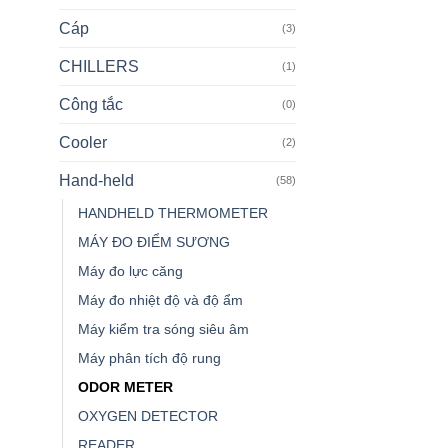
Cáp
(3)
CHILLERS
(1)
Công tắc
(0)
Cooler
(2)
Hand-held
(58)
HANDHELD THERMOMETER
MÁY ĐO ĐIỂM SƯƠNG
Máy đo lực căng
Máy đo nhiệt độ và độ ẩm
Máy kiểm tra sóng siêu âm
Máy phân tích độ rung
ODOR METER
OXYGEN DETECTOR
READER