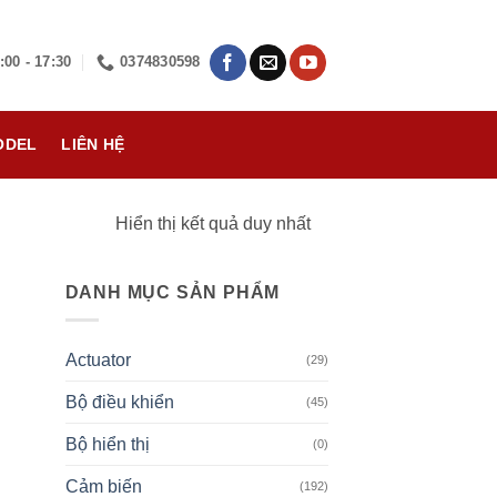
:00 - 17:30
0374830598
ODEL
LIÊN HỆ
Hiển thị kết quả duy nhất
DANH MỤC SẢN PHẨM
Actuator
(29)
Bộ điều khiển
(45)
Bộ hiển thị
(0)
Cảm biến
(192)