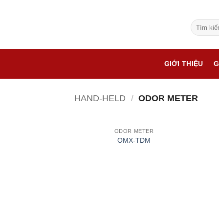
Bỏ
qua
Tìm
nội
kiếm:
dung
GIỚI THIỆU
G
HAND-HELD
/
ODOR METER
ODOR METER
OMX-TDM