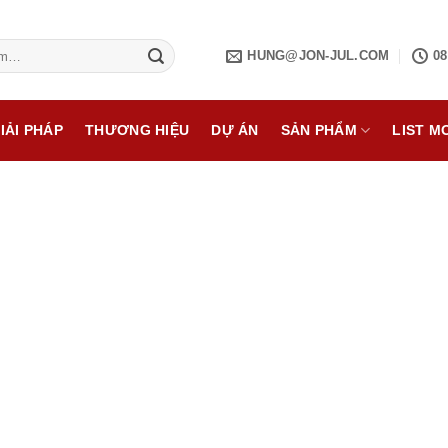
HUNG@JON-JUL.COM
08
IẢI PHÁP
THƯƠNG HIỆU
DỰ ÁN
SẢN PHẨM
LIST M