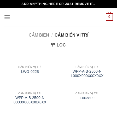
Bỏ
ADD ANYTHING HERE OR JUST REMOVE IT...
qua
nội
0
dung
CẢM BIẾN
/
CẢM BIẾN VỊ TRÍ
LỌC
CẢM BIẾN VỊ TRÍ
CẢM BIẾN VỊ TRÍ
WPP-A-B-2500-N
LWG-0225
L000X000X00X0XX
CẢM BIẾN VỊ TRÍ
CẢM BIẾN VỊ TRÍ
WPP-A-B-2500-N
F003869
0000X000X00X0XX