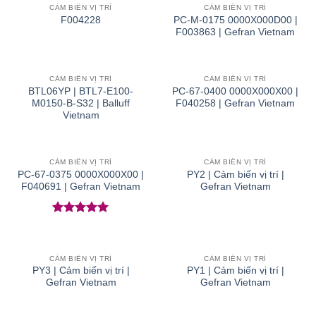
CẢM BIẾN VỊ TRÍ
CẢM BIẾN VỊ TRÍ
PC-M-0175 0000X000D00 |
F004228
F003863 | Gefran Vietnam
CẢM BIẾN VỊ TRÍ
CẢM BIẾN VỊ TRÍ
BTL06YP | BTL7-E100-
PC-67-0400 0000X000X00 |
M0150-B-S32 | Balluff
F040258 | Gefran Vietnam
Vietnam
CẢM BIẾN VỊ TRÍ
CẢM BIẾN VỊ TRÍ
PC-67-0375 0000X000X00 |
PY2 | Cảm biến vị trí |
F040691 | Gefran Vietnam
Gefran Vietnam
Được xếp
hạng
5
5
sao
CẢM BIẾN VỊ TRÍ
CẢM BIẾN VỊ TRÍ
PY3 | Cảm biến vị trí |
PY1 | Cảm biến vị trí |
Gefran Vietnam
Gefran Vietnam