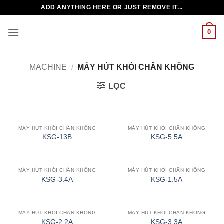
Bỏ
ADD ANYTHING HERE OR JUST REMOVE IT...
qua
nội
0
dung
MACHINE
/
MÁY HÚT KHÓI CHÂN KHÔNG
LỌC
MÁY HÚT KHÓI CHÂN KHÔNG
MÁY HÚT KHÓI CHÂN KHÔNG
KSG-13B
KSG-5.5A
MÁY HÚT KHÓI CHÂN KHÔNG
MÁY HÚT KHÓI CHÂN KHÔNG
KSG-3.4A
KSG-1.5A
MÁY HÚT KHÓI CHÂN KHÔNG
MÁY HÚT KHÓI CHÂN KHÔNG
KSG-2.2A
KSG-3.3A