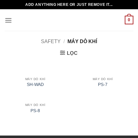
Bỏ
ADD ANYTHING HERE OR JUST REMOVE IT...
qua
nội
0
dung
SAFETY
/
MÁY DÒ KHÍ
LỌC
MÁY DÒ KHÍ
MÁY DÒ KHÍ
SH-WAD
PS-7
MÁY DÒ KHÍ
PS-8