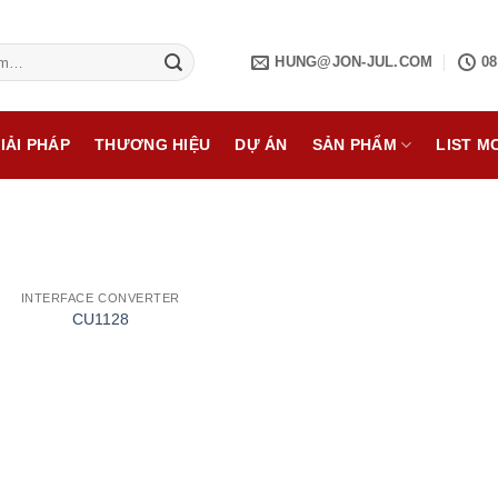
HUNG@JON-JUL.COM
08
IẢI PHÁP
THƯƠNG HIỆU
DỰ ÁN
SẢN PHẨM
LIST M
R
INTERFACE CONVERTER
CU1128