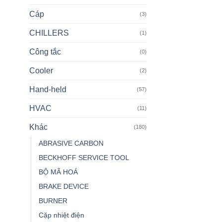
Cáp
(3)
CHILLERS
(1)
Công tắc
(0)
Cooler
(2)
Hand-held
(57)
HVAC
(11)
Khác
(180)
ABRASIVE CARBON
BECKHOFF SERVICE TOOL
BỘ MÃ HOÁ
BRAKE DEVICE
BURNER
Cặp nhiệt điện