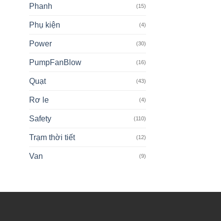
Phanh
(15)
Phụ kiện
(4)
Power
(30)
PumpFanBlow
(16)
Quạt
(43)
Rơ le
(4)
Safety
(110)
Trạm thời tiết
(12)
Van
(9)