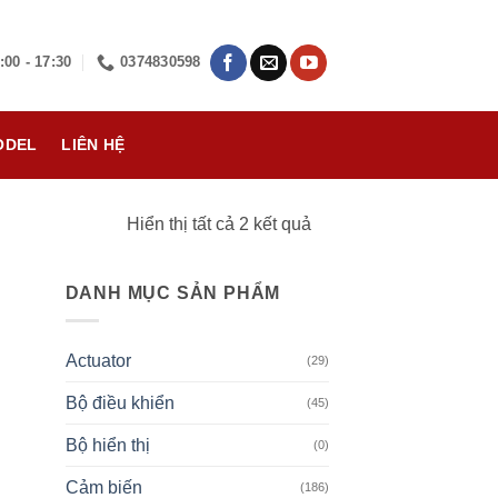
:00 - 17:30
0374830598
ODEL
LIÊN HỆ
Đã
Hiển thị tất cả 2 kết quả
sắp
xếp
DANH MỤC SẢN PHẨM
theo
mới
Actuator
nhất
(29)
Bộ điều khiển
(45)
Bộ hiển thị
(0)
Cảm biến
(186)