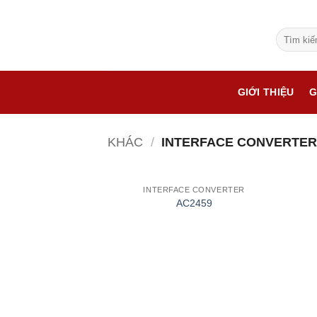
Bỏ
qua
Tìm
nội
kiếm:
dung
GIỚI THIỆU
G
KHÁC
/
INTERFACE CONVERTE
INTERFACE CONVERTER
AC2459