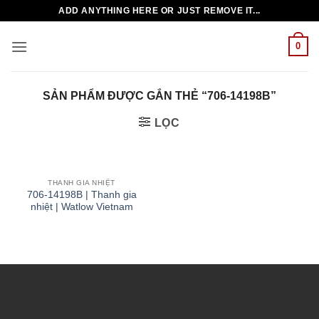
Bỏ
ADD ANYTHING HERE OR JUST REMOVE IT...
qua
nội
0
dung
SẢN PHẨM ĐƯỢC GẮN THẺ “706-14198B”
LỌC
THANH GIA NHIỆT
706-14198B | Thanh gia
nhiệt | Watlow Vietnam