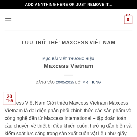
Bỏ
ADD ANYTHING HERE OR JUST REMOVE IT...
qua
nội
0
dung
LƯU TRỮ THẺ:
MAXCESS VIỆT NAM
MỤC BÀI VIẾT THƯƠNG HIỆU
Maxcess Vietnam
ĐĂNG VÀO
20/05/2025
BỞI
MR. HUNG
20
Th5
Maxcess Việt Nam Giới thiệu Maxcess Vietnam Maxcess
Vietnam là đại diện phân phối chính thức các sản phẩm và
công nghệ đến từ Maxcess International – tập đoàn toàn
cầu chuyên về thiết bị điều khiển cuộn, hướng dẫn biên và
kiểm soát lực căng trong sản xuất cuộn vật liệu như giấy,