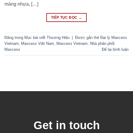
màng nhựa, […]
TIẾP TỤC ĐỌC
→
Đăng trong
Mục bài viết Thương Hiệu
|
Được gắn thẻ
Đại lý Maxcess
Vietnam
,
Maxcess Việt Nam
,
Maxcess Vietnam
,
Nhà phân phối
Maxcess
Để lại bình luận
Get in touch