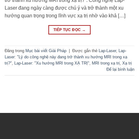
trở thành xu hướng MRI trong xạ trị?”. Công nghệ Lap-
Laser đang ngày càng được chú ý và trở thành một xu
hướng quan trọng trong lĩnh vực xạ trị nhờ vào khả […]
TIẾP TỤC ĐỌC
→
Đăng trong
Mục bài viết Giải Pháp
|
Được gắn thẻ
Lap-Laser
,
Lap-
Laser: "Lý do công nghệ này đang trở thành xu hướng MRI trong xạ
trị?"
,
Lap-Laser: "Xu hướng MRI trong XẠ TRỊ"
,
MRI trong xạ trị
,
Xạ trị
Để lại bình luận