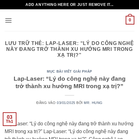
Bỏ
ADD ANYTHING HERE OR JUST REMOVE IT...
qua
nội
0
dung
LƯU TRỮ THẺ:
LAP-LASER: “LÝ DO CÔNG NGHỆ
NÀY ĐANG TRỞ THÀNH XU HƯỚNG MRI TRONG
XẠ TRỊ?”
MỤC BÀI VIẾT GIẢI PHÁP
Lap-Laser: “Lý do công nghệ này đang
trở thành xu hướng MRI trong xạ trị?”
ĐĂNG VÀO
03/01/2025
BỞI
MR. HUNG
03
Th1
Lap-Laser: “Lý do công nghệ này đang trở thành xu hướng
MRI trong xạ trị?” Lap-Laser: “Lý do công nghệ này đang