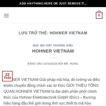
Bỏ
ADD ANYTHING HERE OR JUST REMOVE IT...
qua
nội
0
dung
LƯU TRỮ THẺ:
HOHNER VIETNAM
MỤC BÀI VIẾT THƯƠNG HIỆU
HOHNER VIETNAM
ĐĂNG VÀO
22/10/2025
BỞI
MR. HUNG
22
Th10
HOHNER VIETNAM Giải pháp mã hóa, đo lường và điều
khiển chuyển động chính xác từ Đức GIỚI THIỆU TỔNG
QUAN HOHNER VIETNAM là đại diện phân phối chính
thức của Hohner Elektrotechnik GmbH (Đức) – thương
hiệu hàng đầu thế giới trong lĩnh vực thiết bị mã hóa