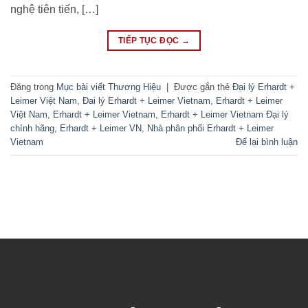
nghệ tiên tiến, […]
TIẾP TỤC ĐỌC
→
Đăng trong
Mục bài viết Thương Hiệu
|
Được gắn thẻ
Đại lý Erhardt +
Leimer Việt Nam
,
Đai lý Erhardt + Leimer Vietnam
,
Erhardt + Leimer
Việt Nam
,
Erhardt + Leimer Vietnam
,
Erhardt + Leimer Vietnam Đại lý
chính hãng
,
Erhardt + Leimer VN
,
Nhà phân phối Erhardt + Leimer
Vietnam
Để lại bình luận