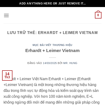
Bỏ
ADD ANYTHING HERE OR JUST REMOVE IT...
qua
nội
0
dung
LƯU TRỮ THẺ:
ERHARDT + LEIMER VIETNAM
MỤC BÀI VIẾT THƯƠNG HIỆU
Erhardt + Leimer Vietnam
ĐĂNG VÀO
14/03/2025
BỞI
MR. HUNG
14
Th3
Erhardt + Leimer Việt Nam Erhardt + Leimer (Erhardt
+Leimer Vietnam) là một trong những thương hiệu hàng
đầu trong lĩnh vực tự động hóa và kiểm soát quy trình sản
xuất công nghiệp. Với hơn 100 năm kinh nghiệm, E+L
không ngừng đổi mới để mang đến những giải pháp công