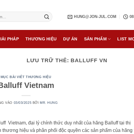
HUNG@JON-JUL.COM
08
IẢI PHÁP
THƯƠNG HIỆU
DỰ ÁN
SẢN PHẨM
LIST M
LƯU TRỮ THẺ:
BALLUFF VN
MỤC BÀI VIẾT THƯƠNG HIỆU
Balluff Vietnam
NG VÀO
03/03/2025
BỞI
MR. HUNG
uff Vietnam, đại lý chính thức duy nhất của hãng Balluff tại thị
n thương hiệu và phân phối độc quyền các sản phẩm của hãng 