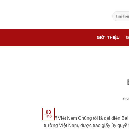
Bỏ
qua
Tìm
nội
kiếm:
dung
GIỚI THIỆU
G
ĐĂ
03
Th3
Balluff Việt Nam Chúng tôi là đại diện Ball
trường Việt Nam, được trao giấy ủy quyề