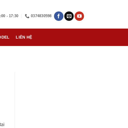
:00 - 17:30
0374830598
ODEL
LIÊN HỆ
tại