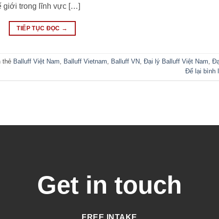
 giới trong lĩnh vực […]
TIẾP TỤC ĐỌC
→
 thẻ
Balluff Việt Nam
,
Balluff Vietnam
,
Balluff VN
,
Đại lý Balluff Việt Nam
,
Đạ
Để lại bình 
Get in touch
FREE INTAKE